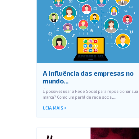
A influência das empresas no
mundo...
É possível usar a Rede Social para reposicionar sua
marca? Como um perfil de rede social...
LEIA MAIS