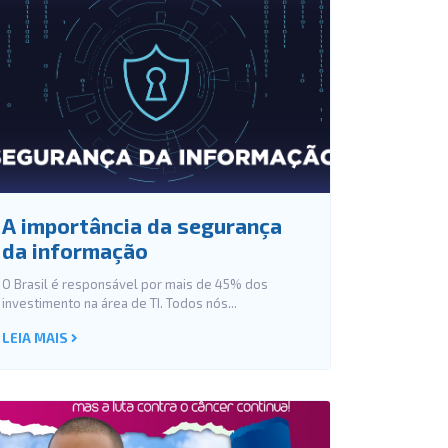
A importância da segurança
da informação
O Brasil é responsável por mais de 45% dos
investimento na área de TI. Todos nós...
LEIA MAIS