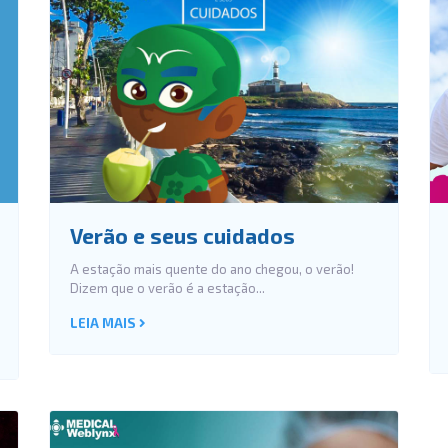
Verão e seus cuidados
A estação mais quente do ano chegou, o verão!
Dizem que o verão é a estação...
LEIA MAIS